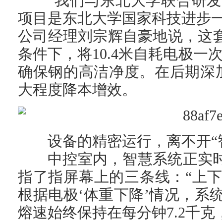
“我们与东北大学联合研
项目是东北大学国家科技进步一
公司经理刘宗辉自豪地说，这
条件下，将10.4米自耗电极
确保钢的高洁净度。在后期深
大程度降本增效。
设备的精密运行，离不开“
中控室内，智慧系统正实
指了指屏幕上的三条线：“上
根据电极‘体重下降’情况，
熔速始终保持在每分钟7.2千