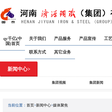
qy千亿(中
关于我们
产品服务
产品宣传
工
国)首页
联系方式
其它业务
新闻中心>
集团视频
集团新闻
当前位置：
首页
>
新闻中心
>
媒体聚焦