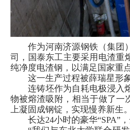
作为河南济源钢铁（集团
司，国泰东工主要采用电渣重
纯净度电渣钢，以满足国家重
这一生产过程被薛瑞星形象
连铸坯作为自耗电极浸入
物被熔渣吸附，相当于做了一
上凝固成钢锭，实现慢养新生
长达24小时的豪华“SPA