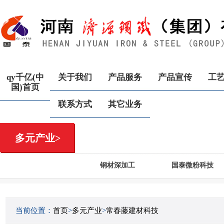
qy千亿(中
关于我们
产品服务
产品宣传
工
国)首页
联系方式
其它业务
多元产业>
钢材深加工
国泰微粉科技
当前位置：
首页
>
多元产业
>
常春藤建材科技