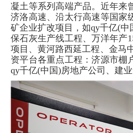
凝土等系列高端产品。近年来
济洛高速、沿太行高速等国家
矿企业扩改项目，如qy千亿(中国
保石灰生产线工程、万洋年产
项目、黄河路西延工程、金马中
资平台各重点工程：济源市棚
qy千亿(中国)房地产公司、